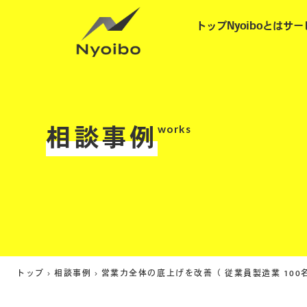
トップ
Nyoiboとは
サー
works
相談事例
トップ
›
相談事例
›
営業力全体の底上げを改善（ 従業員製造業 100