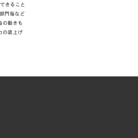
力できること
部門毎など
毎の動きも
力の底上げ