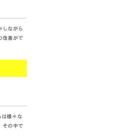
かしながら
の改善がで
んは様々な
、その中で